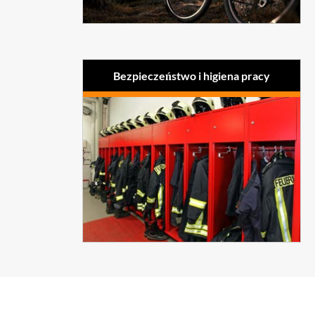
Spadochroniarstwo
Odzież dla motocyklistów
Fitness
Wyposażenie dla
Wkładki do butów
myśliwstwa i sportu
Smycze, obroże,
rowerowego
ochraniacze dla psów
Fitness, wyposażenie dla
urządzeń sportowych i gier
Bezpieczeństwo i higiena pracy
Straż pożarna
Ochrona kolan
Policja
Ochrona przed
Siły specjalne
uderzeniem i przekłóciem
Ratownictwo morskie
Rękawice ochronne
Ochrona przed zimnem
Ochrona dla spawania
Tapicerka
łukowego