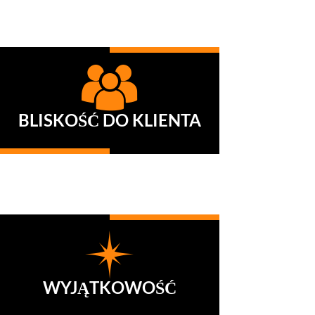
BLISKOŚĆ DO KLIENTA
Możecie Państwo oczekiwać od nas
szybkiej reakcji na zapytania i
potrzeby.
WYJĄTKOWOŚĆ
Jesteśmy jedynym producentem