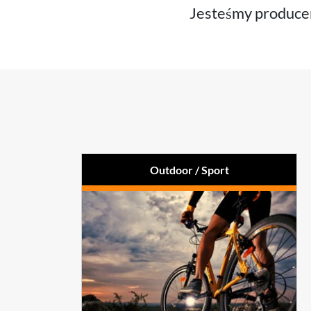
Jesteśmy producen
Outdoor / Sport
Wyposażenie dla trekkingu
Artykuły jeździeckie
Ochraniacze
(ochraniacze, bandże,
Paralotnie /
owijki, ochraniacze kopyt)