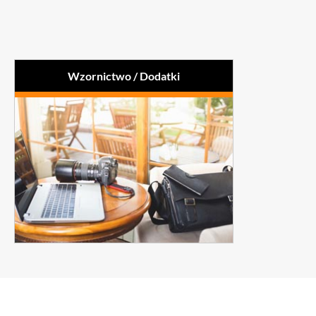
Wzornictwo / Dodatki
Okładki, torby na laptopy,
Zabawki
telefony, aparaty
Wysokogatunowe okładki i
fotograficzne
opakowania
Podkładki pod myszki do
Paski do okularów
komputerów
Poduszki do siedzenia
Teatr
Izolacja termiczna na
Meble
butelki i puszki
Targi