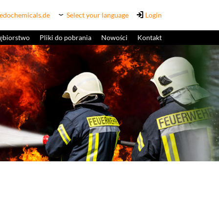
edochemicals.de
Select your language
Login
iębiorstwo
Pliki do pobrania
Nowości
Kontakt