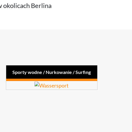
 okolicach Berlina
Sporty wodne / Nurkowanie / Surfing
Nurkowanie hobby
Kajakarstwo
Nurkowanie profesjonalne,
Żeglarstwo
marynarka wojenna, polcja,
Kite surfing
siły specjalne
Surfing
Osprzęt dla łodzi i jachtów
Rybołówstwo i wędkarstwo
Wioślarstwo