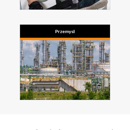
Bandaże
Pasy i odzież specjalna (nie
Tapicerka, ochraniacze
trzymanie moczu)
Wkładki do butów
Futerały na wrażliwe
Podkładki na odleżyny
urządzenia
Przemysł
Uszczelki
Przekładki
Odrzut w wykrojnikach
Lotnictwo i kosmonautyka
Pasy, pasy transportowe
Luft- und Raumfahrt
Tłumienie / ochrona przed
Ściągaczka do wody
uderzeniem
Ochrona budowli (Powódź,
Izolacja
pokrywy inspekcyjne)
Opakowania / Transport
Podkładka do składowania,
(zabezpieczenie przed
przekładka między
uderzeniem i
drgającymi elementami,
uszkodzeniem)
wygłuszanie