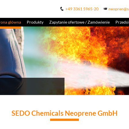
+49 3361 5965-20
neopren@s
rona główna
Produkty
Zapytanie ofertowe / Zamówienie
Przeds
SEDO Chemicals Neoprene GmbH