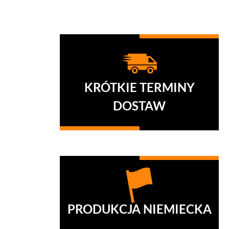
KRÓTKIE TERMINY
DOSTAW
Z reguły dostarczamy towar w 14
dni od daty zamówienia.
PRODUKCJA NIEMIECKA
Nasze produkty objęte są w całości